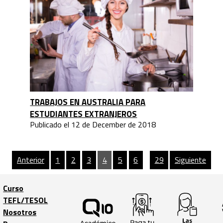
TRABAJOS EN AUSTRALIA PARA
ESTUDIANTES EXTRANJEROS
Publicado el 12 de December de 2018
Anterior
1
2
3
4
5
6
…
29
Siguiente
Curso
TEFL/TESOL
Trabaja con
Nosotros
nosotros