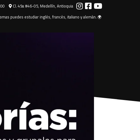
000
Cl. 49a #46-05, Medellín, Antioquia
omas puedes estudiar inglés, francés, italiano y alemán. 🌍