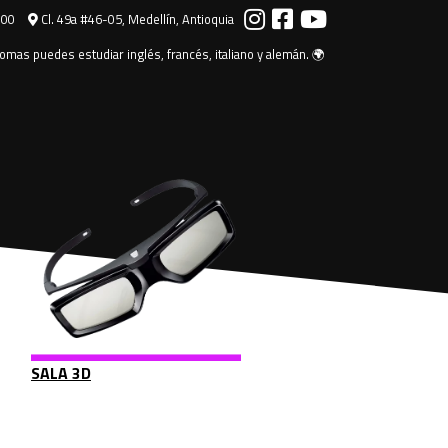
000
Cl. 49a #46-05, Medellín, Antioquia
omas puedes estudiar inglés, francés, italiano y alemán. 🌍
SALA 3D