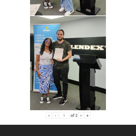
«
‹
of
2
›
»