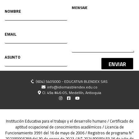
ENVIAR
(604) 5405000 - EDUCATIVA BLENDEX SAS
info@idiomasblendex.edu.co
Cl. 49a #46-05, Medellín, Antioquia
Institución Educativa para el trabajo y el desarrollo humano / Certificado de
aptitud ocupacional de conocimientos académicos / Licencia de
Funcionamiento 3991 del 16 de mayo de 2006 / Registros de programa N°
202350005289 del 30 de enero de 2023 / N° 202450050453 16 de julio de