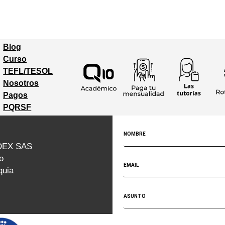
Blog
Curso
Trabaja con
TEFL/TESOL
nosotros
Nosotros
Home
Pagos
PQRSF
DEX SAS
o
quia