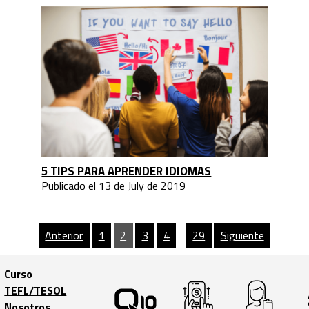
5 TIPS PARA APRENDER IDIOMAS
Publicado el 13 de July de 2019
Anterior
1
2
3
4
…
29
Siguiente
Curso
TEFL/TESOL
Trabaja con
Nosotros
nosotros