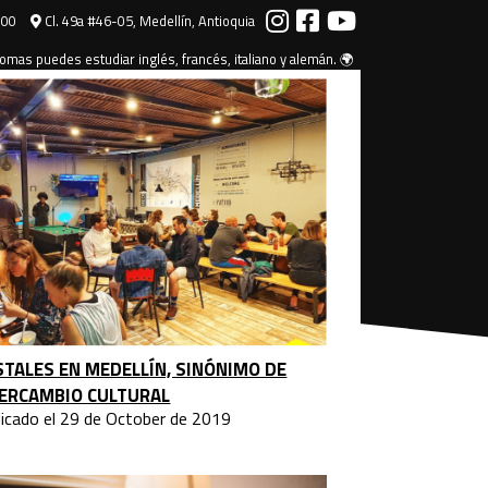
000
Cl. 49a #46-05, Medellín, Antioquia
omas puedes estudiar inglés, francés, italiano y alemán. 🌍
TALES EN MEDELLÍN, SINÓNIMO DE
TERCAMBIO CULTURAL
licado el 29 de October de 2019