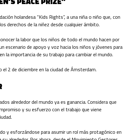
EN’S PEACE PRIZE”
dación holandesa “Kids Rights”, a una niña o niño que, con
los derechos de la niñez desde cualquier ámbito.
onocer la labor que los niños de todo el mundo hacen por
un escenario de apoyo y voz hacia los niños y jóvenes para
en la importancia de su trabajo para cambiar el mundo.
o el 2 de diciembre en la ciudad de Ámsterdam.
R
ados alrededor del mundo ya es ganancia. Considera que
ompromiso y su esfuerzo con el trabajo que viene
iudad.
ndo y esforzándose para asumir un rol más protagónico en
a su alrededor. Por ahora, desde el Movimiento Gestores