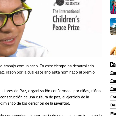
Ca
o trabajo comunitario. En este tiempo ha desarrollado
niñez, razón por la cual este año está nominado al premio
Co
Co
Co
estores de Paz, organización conformada por niñas, niños
construcción de una cultura de paz, el ejercicio de la
Con
ocimiento de los derechos de la juventud.
De
Má
do comprender la importancia de su papel como joven en la