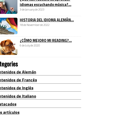
idiomas escuchando música?...
3 de January de 2023
HISTORIA DEL IDIOMA ALEMÁN...
18 de November de 2022
¿CÓMO MEJORO MI READING?...
6 de July de 2020
tegories
ntenidos de Alemán
ntenidos de Francés
ntenidos de Inglés
tenidos de Italiano
stacados
s artículos