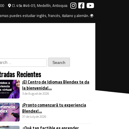
000
Cl. 49a #46-05, Medellín, Antioquia
omas puedes estudiar inglés, francés, italiano y alemán. 🌍
tradas Recientes
¡El Centro de Idiomas Blendex te da
la bienvenida!...
3 de August de 2026
¡Pronto comenzará tu experiencia
Blendex!...
31 de July de 2026
¿Qué tan factible es aprender