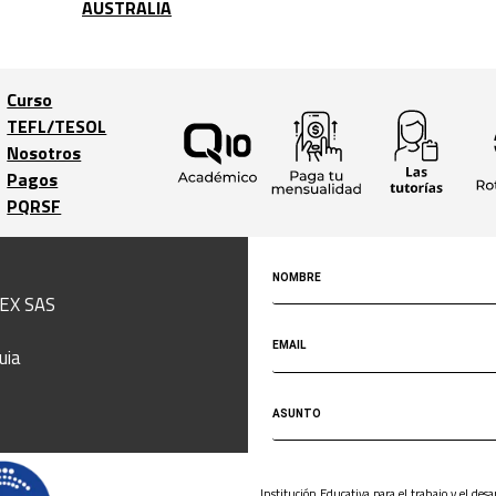
AUSTRALIA
Curso
TEFL/TESOL
Trabaja con
Nosotros
nosotros
Pagos
Home
PQRSF
EX SAS
uia
Institución Educativa para el trabajo y el de