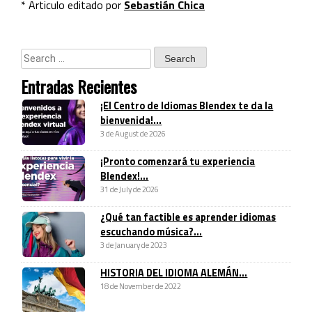
* Articulo editado por
Sebastián Chica
Entradas Recientes
¡El Centro de Idiomas Blendex te da la
bienvenida!...
3 de August de 2026
¡Pronto comenzará tu experiencia
Blendex!...
31 de July de 2026
¿Qué tan factible es aprender idiomas
escuchando música?...
3 de January de 2023
HISTORIA DEL IDIOMA ALEMÁN...
18 de November de 2022