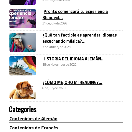
¡Pronto comenzará tu experiencia
Blendex!...
31 de July de 2026
¿Qué tan factible es aprender idiomas
escuchando música?...
3 de January de 2023
HISTORIA DEL IDIOMA ALEMÁN...
18 de November de 2022
¿CÓMO MEJORO MI READING?...
6 de July de 2020
Categories
Contenidos de Alemán
Contenidos de Francés