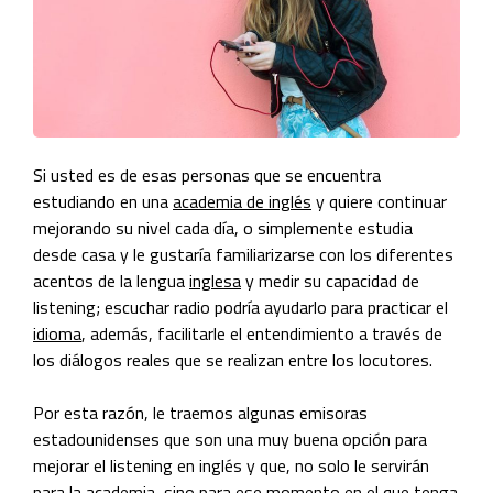
Si usted es de esas personas que se encuentra
estudiando en una
academia de inglés
y quiere continuar
mejorando su nivel cada día, o simplemente estudia
desde casa y le gustaría familiarizarse con los diferentes
acentos de la
lengua
inglesa
y medir su capacidad de
listening; escuchar radio podría ayudarlo para practicar
el
idioma
,
además, facilitarle el entendimiento a través de
los diálogos reales que se realizan entre los locutores.
Por esta razón, le traemos algunas emisoras
estadounidenses que son una muy buena opción para
mejorar el listening en
inglé
s y que, no solo le servirán
para la
academia
, sino para ese momento en el que tenga