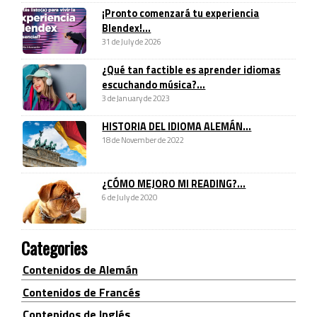
¡Pronto comenzará tu experiencia
Blendex!...
31 de July de 2026
¿Qué tan factible es aprender idiomas
escuchando música?...
3 de January de 2023
HISTORIA DEL IDIOMA ALEMÁN...
18 de November de 2022
¿CÓMO MEJORO MI READING?...
6 de July de 2020
Categories
Contenidos de Alemán
Contenidos de Francés
Contenidos de Inglés