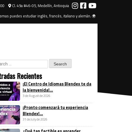
000
Cl. 49a #46-05, Medellín, Antioquia
omas puedes estudiar inglés, francés, italiano y alemán. 🌍
tradas Recientes
¡El Centro de Idiomas Blendex te da
la bienvenida!...
3 de August de 2026
¡Pronto comenzará tu experiencia
Blendex!...
31 de July de 2026
¿Qué tan factible es aprender