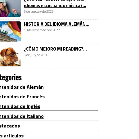
idiomas escuchando música?...
3 de January de 2023
HISTORIA DEL IDIOMA ALEMÁN...
18 de November de 2022
¿CÓMO MEJORO MI READING?...
6 de July de 2020
tegories
ntenidos de Alemán
ntenidos de Francés
ntenidos de Inglés
tenidos de Italiano
stacados
s artículos