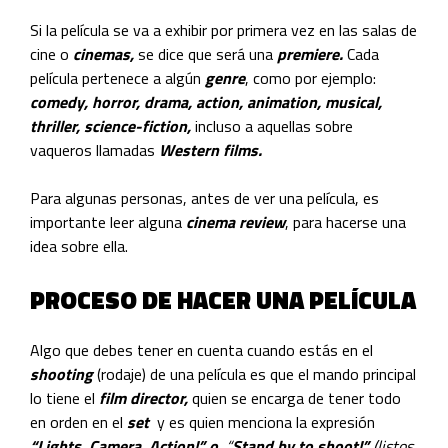
Si la película se va a exhibir por primera vez en las salas de
cine o
cinemas,
se dice que será una
premiere.
Cada
película pertenece a algún
genre
, como por ejemplo:
comedy, horror, drama, action, animation, musical,
thriller, science-fiction,
incluso a aquellas sobre
vaqueros llamadas
Western films.
Para algunas personas, antes de ver una película, es
importante leer alguna
cinema review
, para hacerse una
idea sobre ella.
PROCESO DE HACER UNA PELÍCULA
Algo que debes tener en cuenta cuando estás en el
shooting
(rodaje) de una película es que el mando principal
lo tiene el
film
director,
quien se encarga de tener todo
en orden en el
set
y es quien menciona la expresión
“
Lights, Camera, Action!” o
“
Stand by to shoot!”
(listos