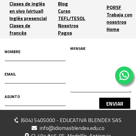
Clases de inglés
Blog
PQRSF
en vivo (virtual)
Curso
Trabaja con
Inglés presencial
TEFL/TESOL
nosotros
Clases de
Nosotros
Home
francés
Pagos
ENVIAR
(604) 5405000 - EDUCATIVA BLENDEX SAS
info@idiomasblendex.edu.co
Cl. 49a #46-05, Medellín, Antioquia