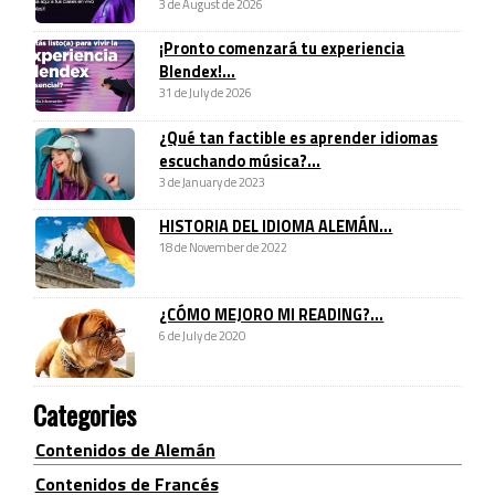
3 de August de 2026
¡Pronto comenzará tu experiencia
Blendex!...
31 de July de 2026
¿Qué tan factible es aprender idiomas
escuchando música?...
3 de January de 2023
HISTORIA DEL IDIOMA ALEMÁN...
18 de November de 2022
¿CÓMO MEJORO MI READING?...
6 de July de 2020
Categories
Contenidos de Alemán
Contenidos de Francés