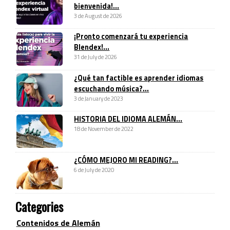
bienvenida!...
3 de August de 2026
¡Pronto comenzará tu experiencia
Blendex!...
31 de July de 2026
¿Qué tan factible es aprender idiomas
escuchando música?...
3 de January de 2023
HISTORIA DEL IDIOMA ALEMÁN...
18 de November de 2022
¿CÓMO MEJORO MI READING?...
6 de July de 2020
Categories
Contenidos de Alemán