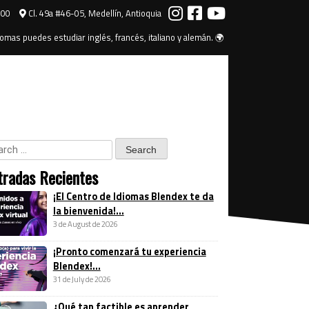
000
Cl. 49a #46-05, Medellín, Antioquia
omas puedes estudiar inglés, francés, italiano y alemán. 🌍
tradas Recientes
¡El Centro de Idiomas Blendex te da
la bienvenida!...
3 de August de 2026
¡Pronto comenzará tu experiencia
Blendex!...
31 de July de 2026
¿Qué tan factible es aprender