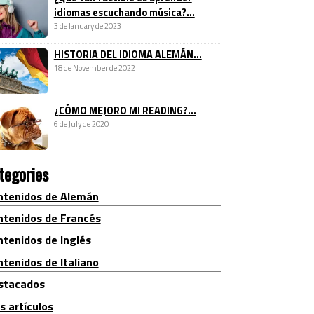
idiomas escuchando música?...
3 de January de 2023
HISTORIA DEL IDIOMA ALEMÁN...
18 de November de 2022
¿CÓMO MEJORO MI READING?...
6 de July de 2020
tegories
ntenidos de Alemán
ntenidos de Francés
ntenidos de Inglés
tenidos de Italiano
stacados
s artículos