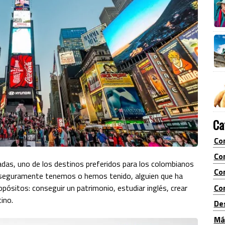
Ca
Co
Co
adas, uno de los destinos preferidos para los colombianos
Co
 seguramente tenemos o hemos tenido, alguien que ha
Con
pósitos: conseguir un patrimonio, estudiar inglés, crear
ino.
De
Má