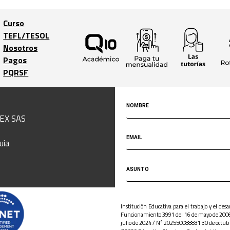
Curso
TEFL/TESOL
Trabaja con
Nosotros
nosotros
Pagos
Home
PQRSF
EX SAS
uia
Institución Educativa para el trabajo y el de
Funcionamiento 3991 del 16 de mayo de 2006
julio de 2024 / N° 202550088831 30 de octubre