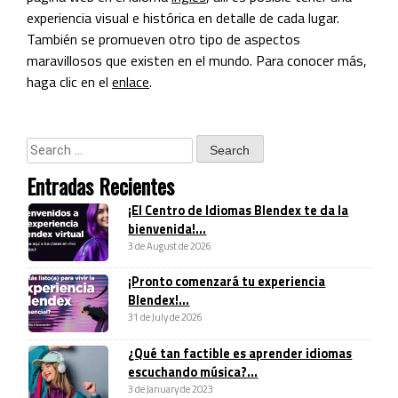
experiencia visual e histórica en detalle de cada lugar.
También se promueven otro tipo de aspectos
maravillosos que existen en el mundo. Para conocer más,
haga clic en el
enlace
.
Entradas Recientes
¡El Centro de Idiomas Blendex te da la
bienvenida!...
3 de August de 2026
¡Pronto comenzará tu experiencia
Blendex!...
31 de July de 2026
¿Qué tan factible es aprender idiomas
escuchando música?...
3 de January de 2023