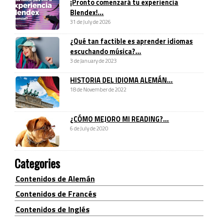
¡Pronto comenzará tu experiencia
Blendex!...
31 de July de 2026
¿Qué tan factible es aprender idiomas
escuchando música?...
3 de January de 2023
HISTORIA DEL IDIOMA ALEMÁN...
18 de November de 2022
¿CÓMO MEJORO MI READING?...
6 de July de 2020
Categories
Contenidos de Alemán
Contenidos de Francés
Contenidos de Inglés