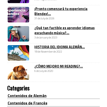
¡Pronto comenzará tu experiencia
Blendex!...
31 de July de 2026
¿Qué tan factible es aprender idiomas
escuchando música?...
3 de January de 2023
HISTORIA DEL IDIOMA ALEMÁN...
18 de November de 2022
¿CÓMO MEJORO MI READING?...
6 de July de 2020
Categories
Contenidos de Alemán
Contenidos de Francés