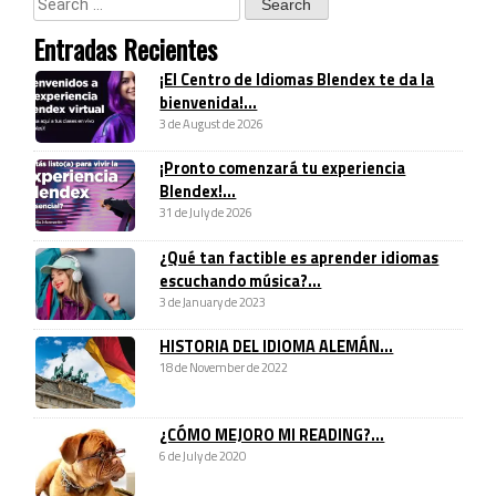
Entradas Recientes
¡El Centro de Idiomas Blendex te da la
bienvenida!...
3 de August de 2026
¡Pronto comenzará tu experiencia
Blendex!...
31 de July de 2026
¿Qué tan factible es aprender idiomas
escuchando música?...
3 de January de 2023
HISTORIA DEL IDIOMA ALEMÁN...
18 de November de 2022
¿CÓMO MEJORO MI READING?...
6 de July de 2020