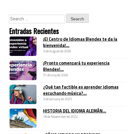
Entradas Recientes
¡El Centro de Idiomas Blendex te da la
bienvenida!...
3 de August de 2026
¡Pronto comenzará tu experiencia
Blendex!...
31 de July de 2026
¿Qué tan factible es aprender idiomas
escuchando música?...
3 de January de 2023
HISTORIA DEL IDIOMA ALEMÁN...
18 de November de 2022