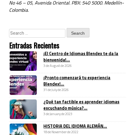
No 46 – 05, Avenida Oriental. PBX: 540 5000. Medellín-
Colombia.
Entradas Recientes
¡El Centro de Idiomas Blendex te da la
bienvenida!...
3 de August de 2026
¡Pronto comenzará tu experiencia
Blendex!...
31 de July de 2026
¿Qué tan factible es aprender idiomas
escuchando música?...
3 de January de 2023
HISTORIA DEL IDIOMA ALEMÁN...
18 de November de 2022