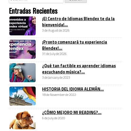
Entradas Recientes
¡El Centro de Idiomas Blendex te da la
bienvenida!...
3 de August de 2026
¡Pronto comenzará tu experiencia
Blendex!...
31 de July de 2026
¿Qué tan factible es aprender idiomas
escuchando música?...
3 de January de 2023
HISTORIA DEL IDIOMA ALEMÁN...
18 de November de 2022
¿CÓMO MEJORO MI READING?...
6 de July de 2020