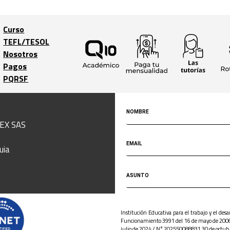
Curso
TEFL/TESOL
Trabaja con
Nosotros
nosotros
Pagos
Home
PQRSF
EX SAS
uia
Institución Educativa para el trabajo y el de
Funcionamiento 3991 del 16 de mayo de 2006
julio de 2024 / N° 202550088831 30 de octubre