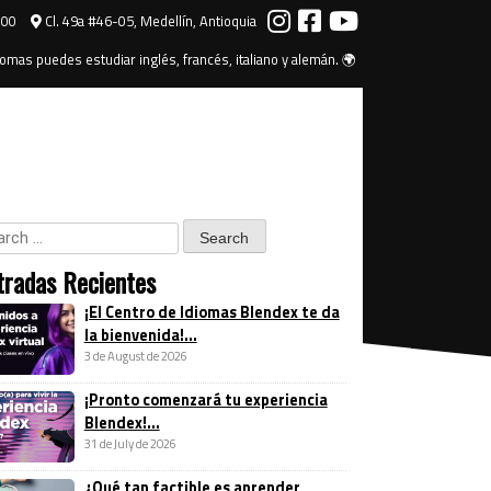
000
Cl. 49a #46-05, Medellín, Antioquia
omas puedes estudiar inglés, francés, italiano y alemán. 🌍
tradas Recientes
¡El Centro de Idiomas Blendex te da
la bienvenida!...
3 de August de 2026
¡Pronto comenzará tu experiencia
Blendex!...
31 de July de 2026
¿Qué tan factible es aprender