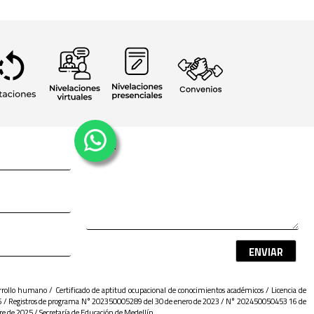
ENVIAR
sarrollo humano / Certificado de aptitud ocupacional de conocimientos académicos / Licencia de
 / Registros de programa N° 202350005289 del 30 de enero de 2023 / N° 202450050453 16 de
 de 2025 / Secretaría de Educación de Medellín.