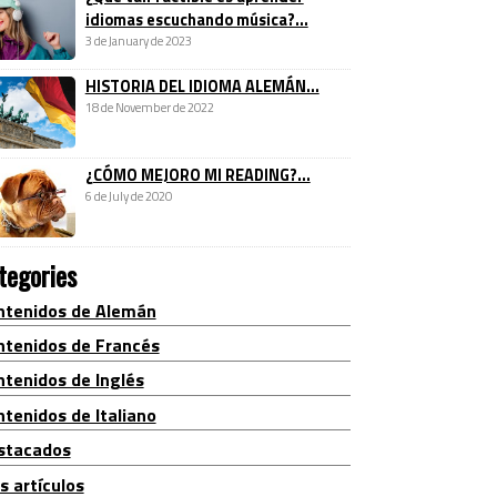
idiomas escuchando música?...
3 de January de 2023
HISTORIA DEL IDIOMA ALEMÁN...
18 de November de 2022
¿CÓMO MEJORO MI READING?...
6 de July de 2020
tegories
ntenidos de Alemán
ntenidos de Francés
ntenidos de Inglés
tenidos de Italiano
stacados
s artículos