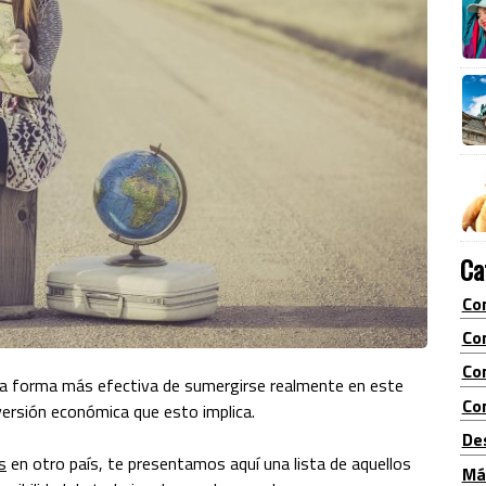
Ca
Co
Co
Co
la forma más efectiva de sumergirse realmente en este
Con
versión económica que esto implica.
De
s
en otro país, te presentamos aquí una lista de aquellos
Má