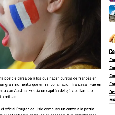
Ca
Co
Co
Co
una posible tarea para los que hacen cursos de francés en
Con
 a un gran momento que enfrentó la nación francesa. Fue en
rra con Austria. Existía un capitán del ejército llamado
De
o militar.
Má
 el oficial Rouget de Lisle compuso un canto a la patria
ara el patriotismo entre los ciudadanos. Y eventualmente