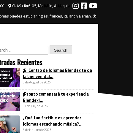
000
Cl. 49a #46-05, Medellín, Antioquia
omas puedes estudiar inglés, francés, italiano y alemán. 🌍
tradas Recientes
¡El Centro de Idiomas Blendex te da
la bienvenida!...
3 de August de 2026
¡Pronto comenzará tu experiencia
Blendex!...
31 de July de 2026
¿Qué tan factible es aprender
idiomas escuchando música?...
3 de January de 2023