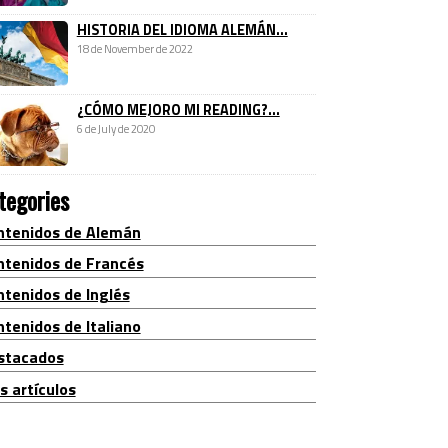
HISTORIA DEL IDIOMA ALEMÁN...
18 de November de 2022
¿CÓMO MEJORO MI READING?...
6 de July de 2020
tegories
ntenidos de Alemán
ntenidos de Francés
ntenidos de Inglés
tenidos de Italiano
stacados
s artículos