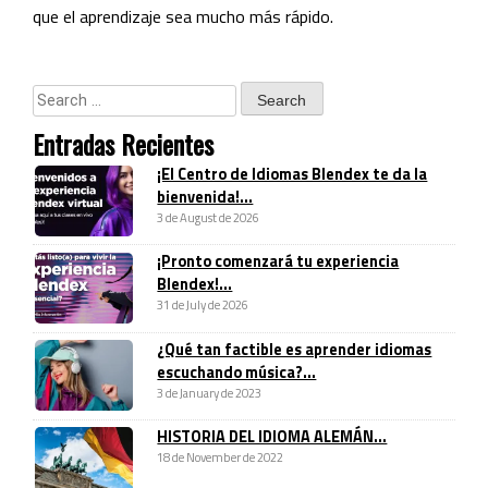
que el aprendizaje sea mucho más rápido.
Entradas Recientes
¡El Centro de Idiomas Blendex te da la
bienvenida!...
3 de August de 2026
¡Pronto comenzará tu experiencia
Blendex!...
31 de July de 2026
¿Qué tan factible es aprender idiomas
escuchando música?...
3 de January de 2023
HISTORIA DEL IDIOMA ALEMÁN...
18 de November de 2022