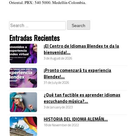
Oriental. PBX: 540 5000. Medellín-Colombia.
Entradas Recientes
¡El Centro de Idiomas Blendex te da la
bienvenida!...
3 de August de 2026
¡Pronto comenzará tu experiencia
Blendex!...
31 de July de 2026
¿Qué tan factible es aprender idiomas
escuchando música?...
3 de January de 2023
HISTORIA DEL IDIOMA ALEMÁN...
18 de November de 2022