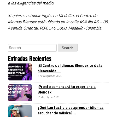
a las exigencias del medio.
Si quieres estudiar inglés en Medellín, el Centro de
Idiomas Blendex está ubicado en la calle 49A No 46 – 05,
Avenida Oriental.
PBX: 540 5000. Medellín-Colombia.
Entradas Recientes
¡El Centro de Idiomas Blendex te da la
bienvenida!...
3 de August de 2026
¡Pronto comenzará tu experiencia
Blendex!...
31 de July de 2026
¿Qué tan factible es aprender idiomas
escuchando música?...