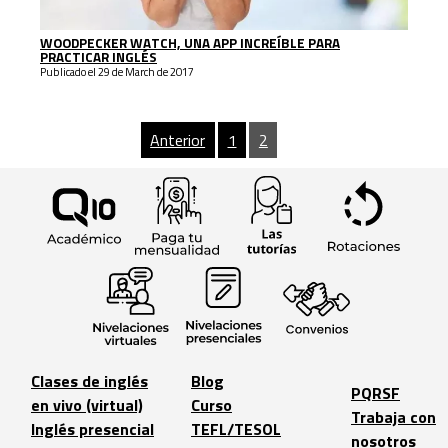
WOODPECKER WATCH, UNA APP INCREÍBLE PARA
PRACTICAR INGLÉS
Publicado el 29 de March de 2017
Anterior
1
2
Clases de inglés
Blog
PQRSF
en vivo (virtual)
Curso
Trabaja con
Inglés presencial
TEFL/TESOL
nosotros