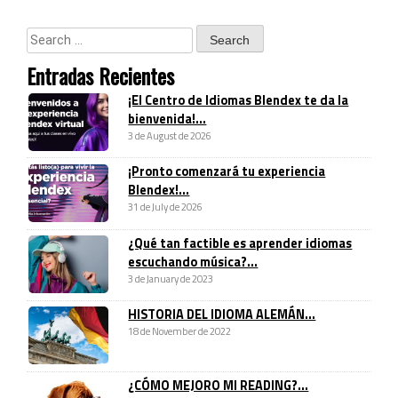
Entradas Recientes
¡El Centro de Idiomas Blendex te da la
bienvenida!...
3 de August de 2026
¡Pronto comenzará tu experiencia
Blendex!...
31 de July de 2026
¿Qué tan factible es aprender idiomas
escuchando música?...
3 de January de 2023
HISTORIA DEL IDIOMA ALEMÁN...
18 de November de 2022
¿CÓMO MEJORO MI READING?...