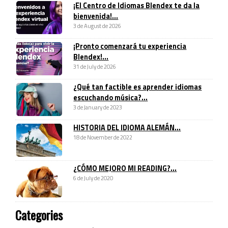
¡El Centro de Idiomas Blendex te da la
bienvenida!...
3 de August de 2026
¡Pronto comenzará tu experiencia
Blendex!...
31 de July de 2026
¿Qué tan factible es aprender idiomas
escuchando música?...
3 de January de 2023
HISTORIA DEL IDIOMA ALEMÁN...
18 de November de 2022
¿CÓMO MEJORO MI READING?...
6 de July de 2020
Categories