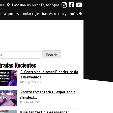
000
Cl. 49a #46-05, Medellín, Antioquia
omas puedes estudiar inglés, francés, italiano y alemán. 🌍
tradas Recientes
¡El Centro de Idiomas Blendex te da
la bienvenida!...
3 de August de 2026
¡Pronto comenzará tu experiencia
Blendex!...
31 de July de 2026
¿Qué tan factible es aprender