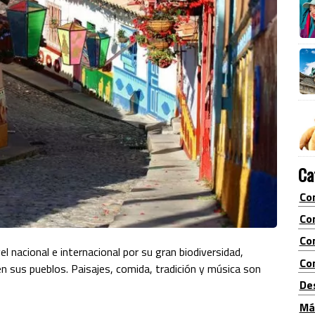
Ca
Co
Co
Co
 nacional e internacional por su gran biodiversidad,
Con
 en sus pueblos.
Paisajes, comida, tradición y música son
De
Má