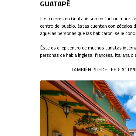
GUATAPÉ
Los colores en Guatapé son un factor importan
centro del pueblo, éstas cuentan con zócalos d
aquellas personas que las habitaron: se le cono
Éste es el epicentro de muchos turistas intern
personas de habla
inglesa
,
francesa
,
italiana
o
TAMBIÉN PUEDE LEER:
ACTIV