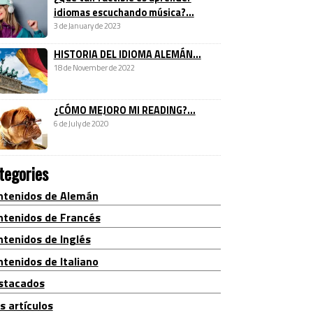
idiomas escuchando música?...
3 de January de 2023
HISTORIA DEL IDIOMA ALEMÁN...
18 de November de 2022
¿CÓMO MEJORO MI READING?...
6 de July de 2020
tegories
ntenidos de Alemán
ntenidos de Francés
ntenidos de Inglés
tenidos de Italiano
stacados
s artículos