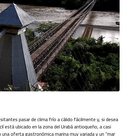
isitantes pasar de clima frío a cálido fácilmente y, si desea
clí está ubicado en la zona del Urabá antioqueño, a casi
on una oferta gastronómica marina muy variada y un “mar